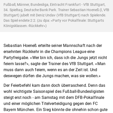
Fußball, Männer, Bundesliga, Eintracht Frankfurt - VfB Stuttgart,
34. Spieltag, Deutsche Bank Park. Trainer Sebastian Hoeneß (l, VfB
Stuttgart) jubelt mit Deniz Undav (VfB Stuttgart) nach Spielende.
Das Spiel endete 2:2. (zu dpa: «Party vor Pokalfinale: Stuttgarts
Königsklassen.-Rückkehr»)
Sebastian Hoeneß erteilte seiner Mannschaft nach der
ersehnten Rückkehr in die Champions League eine
Partyfreigabe. «Wer bin ich, dass ich die Jungs jetzt nicht
feiern lasse?», sagte der Trainer des VfB Stuttgart. «Man
muss dann auch feiern, wenn es an der Zeit ist. Und
deswegen dürfen die Jungs machen, was sie wollen.»
Der Feierbefehl kam dann doch überraschend. Denn das
wohl wichtigste Saisonspiel des Fußball-Bundesligisten
steigt erst noch - am Samstag mit dem DFB-Pokalfinale
und einer möglichen Titelverteidigung gegen den FC
Bayern München. Ein Sieg könnte die ohnehin schon gute