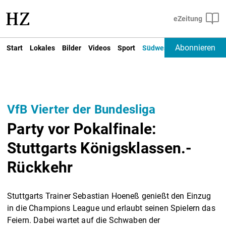
Abonnieren
Start
Lokales
Bilder
Videos
Sport
Südwest
Deutschland un
VfB Vierter der Bundesliga
Party vor Pokalfinale:
Stuttgarts Königsklassen.-
Rückkehr
Stuttgarts Trainer Sebastian Hoeneß genießt den Einzug
in die Champions League und erlaubt seinen Spielern das
Feiern. Dabei wartet auf die Schwaben der