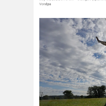
Von
dpa