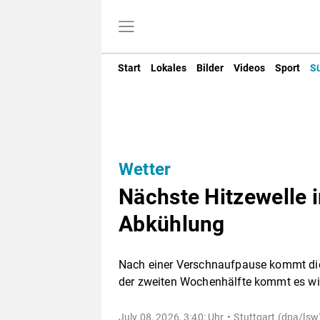
Start
Lokales
Bilder
Videos
Sport
S
Wetter
Nächste Hitzewelle 
Abkühlung
Nach einer Verschnaufpause kommt die
der zweiten Wochenhälfte kommt es wie
July 08, 2026, 3:40: Uhr
Stuttgart (dpa/lsw)