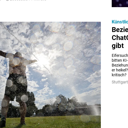
Künstli
Bezi
ChatG
gibt
Eifersuc
bitten KI
Beziehung
er heikel
kritisch?
Stuttgart