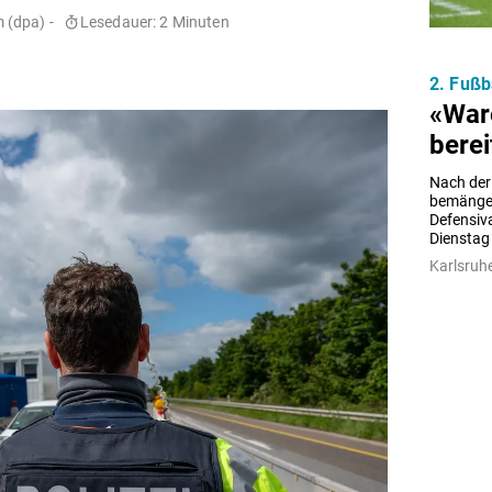
 (dpa) -
Lesedauer: 2 Minuten
2. Fußb
«Ware
bere
Nach der 
bemängelt
Defensiva
Dienstag 
Karlsruhe