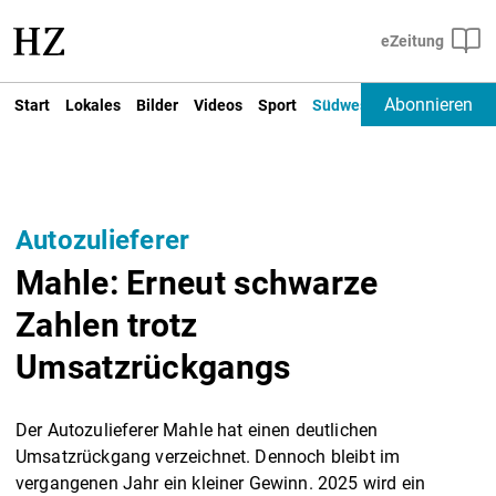
Abonnieren
Start
Lokales
Bilder
Videos
Sport
Südwest
Deutschland un
Autozulieferer
Mahle: Erneut schwarze
Zahlen trotz
Umsatzrückgangs
Der Autozulieferer Mahle hat einen deutlichen
Umsatzrückgang verzeichnet. Dennoch bleibt im
vergangenen Jahr ein kleiner Gewinn. 2025 wird ein