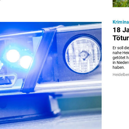
Kriminal
18 Ja
Tötun
Er soll d
nahe Hei
getötet h
in Nieder
haben.
Heidelber