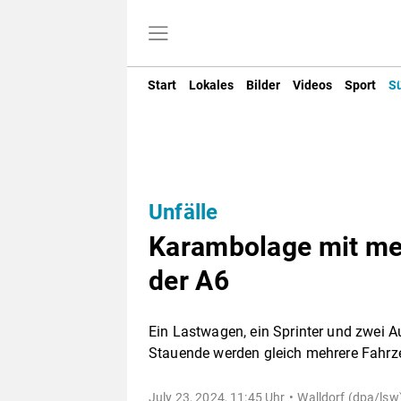
Start
Lokales
Bilder
Videos
Sport
S
Unfälle
Karambolage mit me
der A6
Ein Lastwagen, ein Sprinter und zwei A
Stauende werden gleich mehrere Fahrz
July 23, 2024, 11:45 Uhr
Walldorf (dpa/lsw)