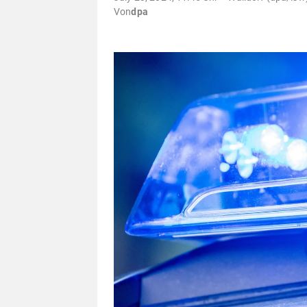
Von
dpa