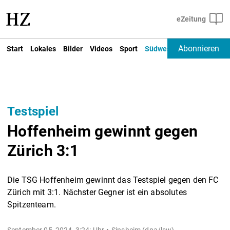
Abonnieren
Start
Lokales
Bilder
Videos
Sport
Südwest
Deutschland un
Testspiel
Hoffenheim gewinnt gegen
Zürich 3:1
Die TSG Hoffenheim gewinnt das Testspiel gegen den FC
Zürich mit 3:1. Nächster Gegner ist ein absolutes
Spitzenteam.
September 05, 2024, 3:24: Uhr
Sinsheim (dpa/lsw) -