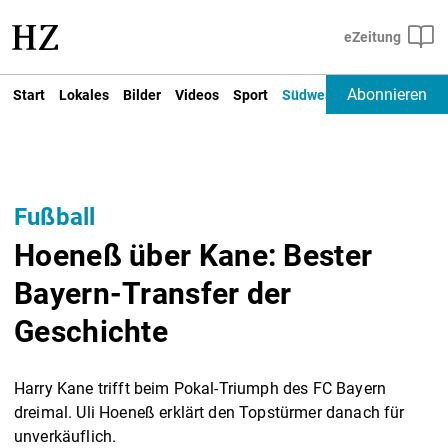
Abonnieren
Start
Lokales
Bilder
Videos
Sport
Südwest
Deutschland un
Fußball
Hoeneß über Kane: Bester
Bayern-Transfer der
Geschichte
Harry Kane trifft beim Pokal-Triumph des FC Bayern
dreimal. Uli Hoeneß erklärt den Topstürmer danach für
unverkäuflich.