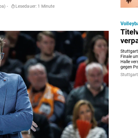
pa) -
Lesedauer: 1 Minute
Volleyb
Titel
verpa
Stuttgart
Finale um
Halle ver
gegen Po
Stuttgart