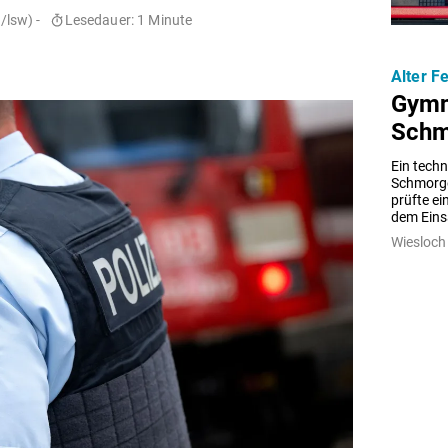
lsw) -
Lesedauer: 1 Minute
Alter F
Gymn
Schm
Ein techn
Schmorge
prüfte ei
dem Eins
Wiesloch 