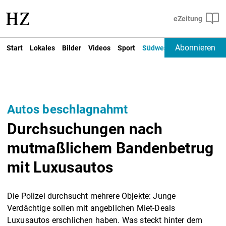
Abonnieren
Start
Lokales
Bilder
Videos
Sport
Südwest
Deutschland un
Autos beschlagnahmt
Durchsuchungen nach
mutmaßlichem Bandenbetrug
mit Luxusautos
Die Polizei durchsucht mehrere Objekte: Junge
Verdächtige sollen mit angeblichen Miet-Deals
Luxusautos erschlichen haben. Was steckt hinter dem