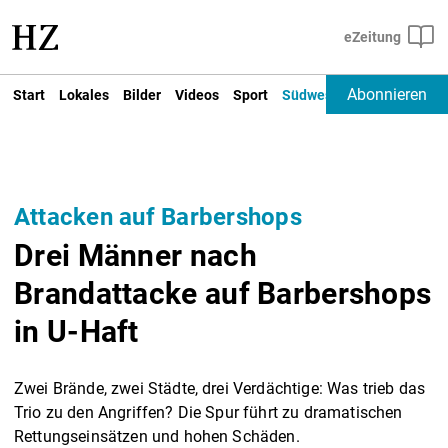
Abonnieren
Start
Lokales
Bilder
Videos
Sport
Südwest
Deutschland un
Attacken auf Barbershops
Drei Männer nach
Brandattacke auf Barbershops
in U-Haft
Zwei Brände, zwei Städte, drei Verdächtige: Was trieb das
Trio zu den Angriffen? Die Spur führt zu dramatischen
Rettungseinsätzen und hohen Schäden.