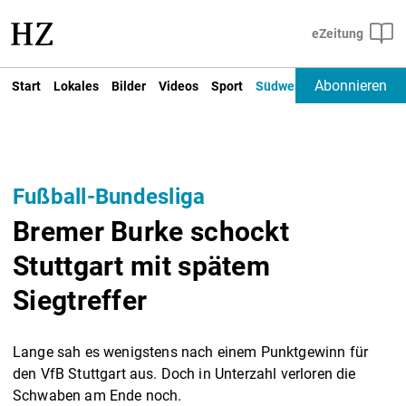
Abonnieren
Start
Lokales
Bilder
Videos
Sport
Südwest
Deutschland un
Fußball-Bundesliga
Bremer Burke schockt
Stuttgart mit spätem
Siegtreffer
Lange sah es wenigstens nach einem Punktgewinn für
den VfB Stuttgart aus. Doch in Unterzahl verloren die
Schwaben am Ende noch.