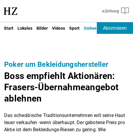
Abonnieren
Start
Lokales
Bilder
Videos
Sport
Südwest
Deutschland un
Poker um Bekleidungshersteller
Boss empfiehlt Aktionären:
Frasers-Übernahmeangebot
ablehnen
Das schwäbische Traditionsunternehmen will seine Haut
teuer verkaufen -wenn überhaupt. Der gebotene Preis pro
Aktie ist dem Bekleidungs-Riesen zu gering. Wie