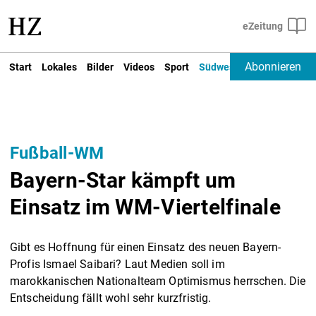
Abonnieren
Start
Lokales
Bilder
Videos
Sport
Südwest
Deutschland un
Fußball-WM
Bayern-Star kämpft um
Einsatz im WM-Viertelfinale
Gibt es Hoffnung für einen Einsatz des neuen Bayern-
Profis Ismael Saibari? Laut Medien soll im
marokkanischen Nationalteam Optimismus herrschen. Die
Entscheidung fällt wohl sehr kurzfristig.