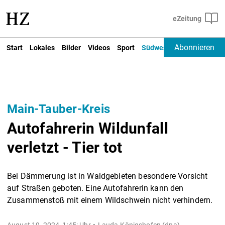
Abonnieren
Start
Lokales
Bilder
Videos
Sport
Südwest
Deutschland un
Main-Tauber-Kreis
Autofahrerin Wildunfall
verletzt - Tier tot
Bei Dämmerung ist in Waldgebieten besondere Vorsicht
auf Straßen geboten. Eine Autofahrerin kann den
Zusammenstoß mit einem Wildschwein nicht verhindern.
August 19, 2024, 1:45: Uhr
Lauda-Königshofen (dpa) -