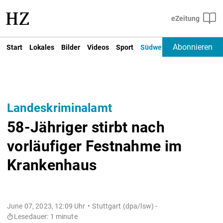
Abonnieren
Start
Lokales
Bilder
Videos
Sport
Südwest
Deutschland un
Landeskriminalamt
58-Jähriger stirbt nach
vorläufiger Festnahme im
Krankenhaus
June 07, 2023, 12:09 Uhr
Stuttgart (dpa/lsw) -
Lesedauer: 1 minute