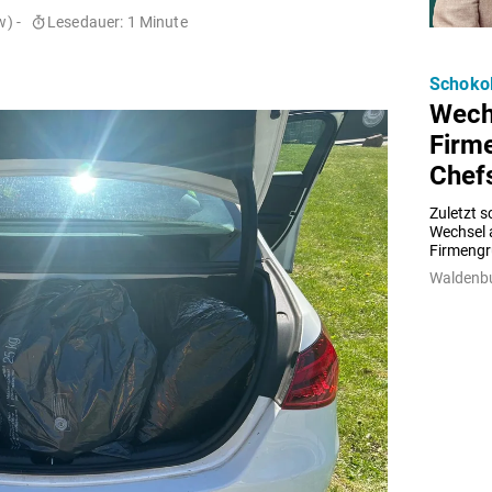
) -
Lesedauer: 1 Minute
Schokol
Wechs
Firm
Chef
Zuletzt s
Wechsel 
Firmengr
Waldenbu