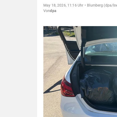
May 18, 2026, 11:16 Uhr
Blumberg (dpa/lsw
Von
dpa