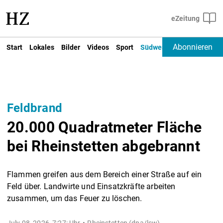
Abonnieren
Start
Lokales
Bilder
Videos
Sport
Südwest
Deutschland un
Feldbrand
20.000 Quadratmeter Fläche
bei Rheinstetten abgebrannt
Flammen greifen aus dem Bereich einer Straße auf ein
Feld über. Landwirte und Einsatzkräfte arbeiten
zusammen, um das Feuer zu löschen.
July 08, 2026, 7:27: Uhr
Rheinstetten (dpa/lsw) -