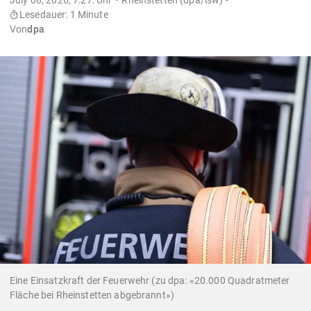
Lesedauer: 1 Minute
Von
dpa
Eine Einsatzkraft der Feuerwehr (zu dpa: «20.000 Quadratmeter
Fläche bei Rheinstetten abgebrannt»)