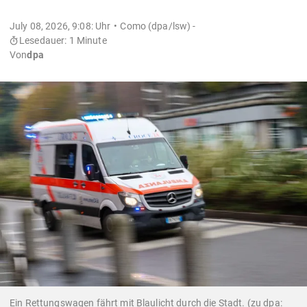
July 08, 2026, 9:08: Uhr
Como (dpa/lsw) -
Lesedauer: 1 Minute
Von
dpa
Ein Rettungswagen fährt mit Blaulicht durch die Stadt. (zu dpa: