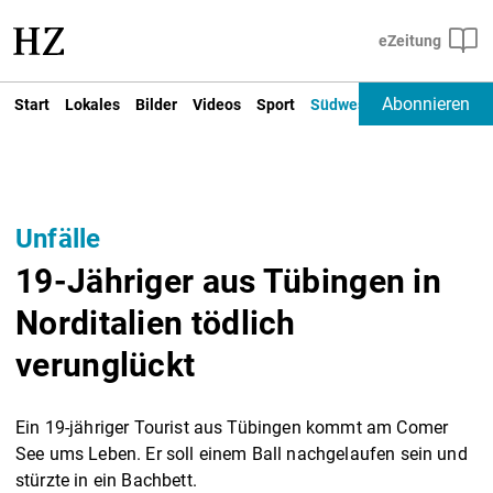
Abonnieren
Start
Lokales
Bilder
Videos
Sport
Südwest
Deutschland un
Unfälle
19-Jähriger aus Tübingen in
Norditalien tödlich
verunglückt
Ein 19-jähriger Tourist aus Tübingen kommt am Comer
See ums Leben. Er soll einem Ball nachgelaufen sein und
stürzte in ein Bachbett.