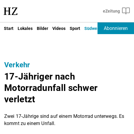
Abonnieren
Start
Lokales
Bilder
Videos
Sport
Südwest
Deutschland un
Verkehr
17-Jähriger nach
Motorradunfall schwer
verletzt
Zwei 17-Jährige sind auf einem Motorrad unterwegs. Es
kommt zu einem Unfall.