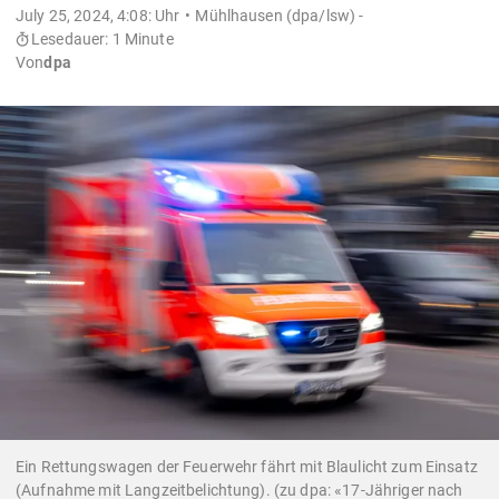
July 25, 2024, 4:08: Uhr
Mühlhausen (dpa/lsw) -
Lesedauer: 1 Minute
Von
dpa
Ein Rettungswagen der Feuerwehr fährt mit Blaulicht zum Einsatz
(Aufnahme mit Langzeitbelichtung). (zu dpa: «17-Jähriger nach