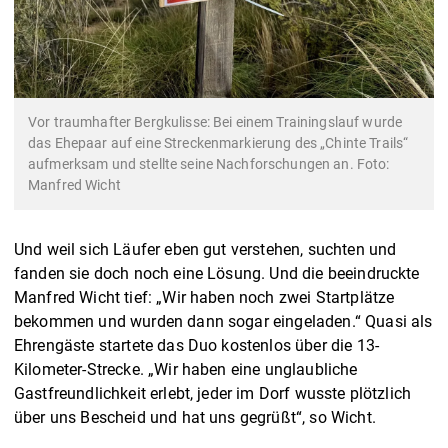
Vor traumhafter Bergkulisse: Bei einem Trainingslauf wurde
das Ehepaar auf eine Streckenmarkierung des „Chinte Trails“
aufmerksam und stellte seine Nachforschungen an. Foto:
Manfred Wicht
Und weil sich Läufer eben gut verstehen, suchten und
fanden sie doch noch eine Lösung. Und die beeindruckte
Manfred Wicht tief: „Wir haben noch zwei Startplätze
bekommen und wurden dann sogar eingeladen.“ Quasi als
Ehrengäste startete das Duo kostenlos über die 13-
Kilometer-Strecke. „Wir haben eine unglaubliche
Gastfreundlichkeit erlebt, jeder im Dorf wusste plötzlich
über uns Bescheid und hat uns gegrüßt“, so Wicht.