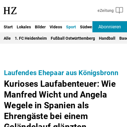
Abonnieren
Start
Lokales
Bilder
Videos
Sport
Südwest
Deutschland un
Alle
1. FC Heidenheim
Fußball Ostwürttemberg
Handball
Bas
Laufendes Ehepaar aus Königsbronn
Kurioses Laufabenteuer: Wie
Manfred Wicht und Angela
Wegele in Spanien als
Ehrengäste bei einem
Geländelauf glänzten