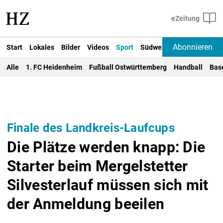
Abonnieren
Start
Lokales
Bilder
Videos
Sport
Südwest
Deutschland un
Alle
1. FC Heidenheim
Fußball Ostwürttemberg
Handball
Bas
Finale des Landkreis-Laufcups
Die Plätze werden knapp: Die
Starter beim Mergelstetter
Silvesterlauf müssen sich mit
der Anmeldung beeilen