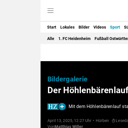
Start
Lokales
Bilder
Videos
Sport
S
Alle
1. FC Heidenheim
Fußball Ostwürtt
Bildergalerie
Der Höhlenbärenlau
Mit dem Höhlenbärenlauf star
April 13, 2025, 12:27 Uhr
Hürben
Leseda
Von
Matthias Willer