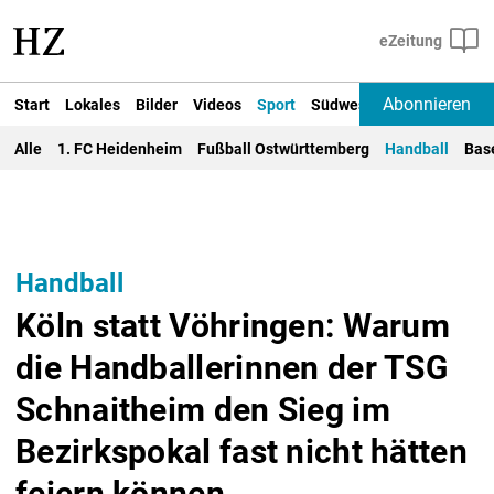
Abonnieren
Start
Lokales
Bilder
Videos
Sport
Südwest
Deutschland un
Alle
1. FC Heidenheim
Fußball Ostwürttemberg
Handball
Bas
Handball
Köln statt Vöhringen: Warum
die Handballerinnen der TSG
Schnaitheim den Sieg im
Bezirkspokal fast nicht hätten
feiern können