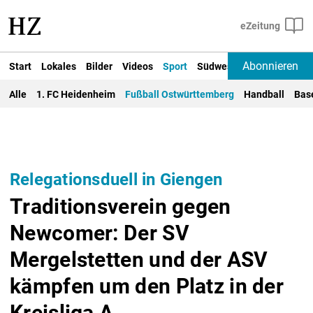
Abonnieren
Start
Lokales
Bilder
Videos
Sport
Südwest
Deutschland un
Alle
1. FC Heidenheim
Fußball Ostwürttemberg
Handball
Bas
Relegationsduell in Giengen
Traditionsverein gegen
Newcomer: Der SV
Mergelstetten und der ASV
kämpfen um den Platz in der
Kreisliga A