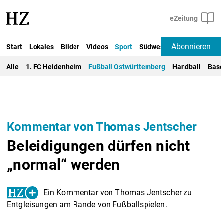
Abonnieren
Start
Lokales
Bilder
Videos
Sport
Südwest
Deutschland un
Alle
1. FC Heidenheim
Fußball Ostwürttemberg
Handball
Bas
Kommentar von Thomas Jentscher
Beleidigungen dürfen nicht
„normal“ werden
Ein Kommentar von Thomas Jentscher zu
Entgleisungen am Rande von Fußballspielen.