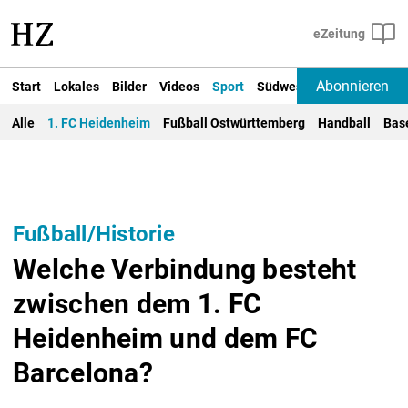
Abonnieren
Start
Lokales
Bilder
Videos
Sport
Südwest
Deutschland un
Alle
1. FC Heidenheim
Fußball Ostwürttemberg
Handball
Bas
Fußball/Historie
Welche Verbindung besteht
zwischen dem 1. FC
Heidenheim und dem FC
Barcelona?