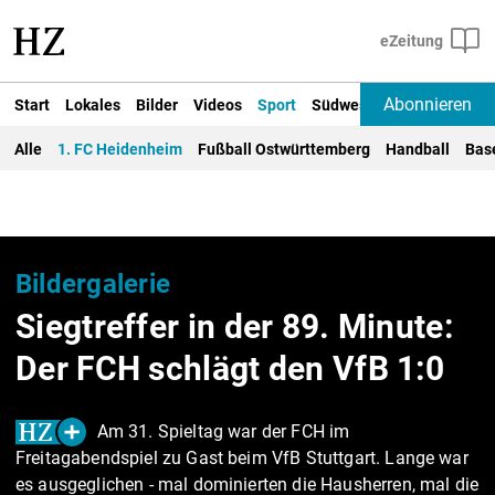
Abonnieren
Start
Lokales
Bilder
Videos
Sport
Südwest
Deutschland un
Alle
1. FC Heidenheim
Fußball Ostwürttemberg
Handball
Bas
Bildergalerie
Siegtreffer in der 89. Minute:
Der FCH schlägt den VfB 1:0
Am 31. Spieltag war der FCH im
Freitagabendspiel zu Gast beim VfB Stuttgart. Lange war
es ausgeglichen - mal dominierten die Hausherren, mal die