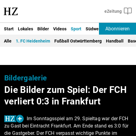
Abonnieren
Start
Lokales
Bilder
Videos
Sport
Südwest
Deutschland un
Alle
1. FC Heidenheim
Fußball Ostwürttemberg
Handball
Bas
Bildergalerie
Die Bilder zum Spiel: Der FCH
verliert 0:3 in Frankfurt
Im Sonntagsspiel am 29. Spieltag war der FCH
zu Gast bei Eintracht Frankfurt. Am Ende stand es 3:0 für
die Gastgeber. Der FCH verpasst wichtige Punkte im