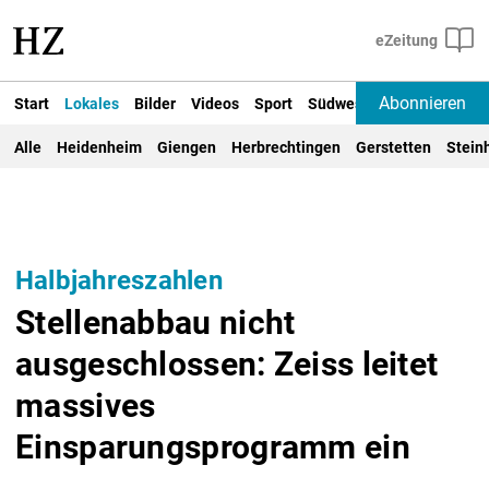
Abonnieren
Start
Lokales
Bilder
Videos
Sport
Südwest
Deutschland un
Alle
Heidenheim
Giengen
Herbrechtingen
Gerstetten
Stein
Halbjahreszahlen
Stellenabbau nicht
ausgeschlossen: Zeiss leitet
massives
Einsparungsprogramm ein