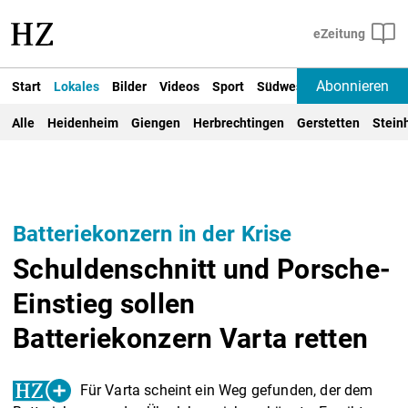
Abonnieren
Start
Lokales
Bilder
Videos
Sport
Südwest
Deutschland un
Alle
Heidenheim
Giengen
Herbrechtingen
Gerstetten
Stein
Batteriekonzern in der Krise
Schuldenschnitt und Porsche-
Einstieg sollen
Batteriekonzern Varta retten
Für Varta scheint ein Weg gefunden, der dem