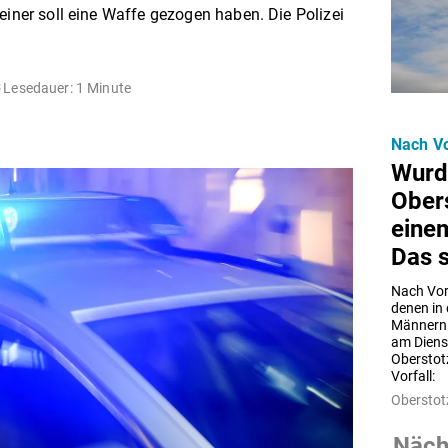
einer soll eine Waffe gezogen haben. Die Polizei
Lesedauer: 1 Minute
Nach Vo
Wurd
Ober
eine
Das s
Nach Vorf
denen in
Männern 
am Diens
Oberstotz
Vorfall:
Oberstot
Nächs