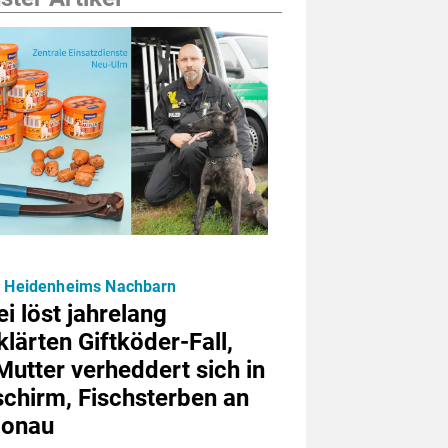
u Heidenheims Nachbarn
ei löst jahrelang
lärten Giftköder-Fall,
utter verheddert sich in
schirm, Fischsterben an
Donau