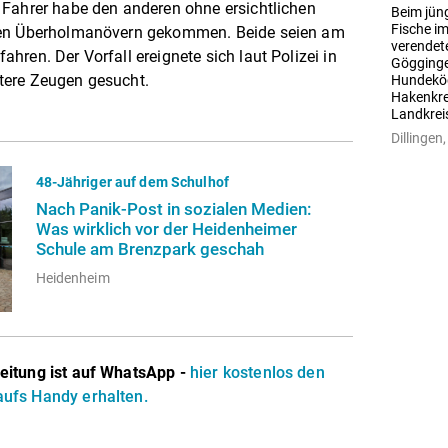
 Fahrer habe den anderen ohne ersichtlichen
Beim jün
Fische im
bten Überholmanövern gekommen. Beide seien am
verendete
ren. Der Vorfall ereignete sich laut Polizei in
Göggingen
tere Zeugen gesucht.
Hundeköd
Hakenkreu
Landkrei
Dillinge
48-Jähriger auf dem Schulhof
Nach Panik-Post in sozialen Medien:
Was wirklich vor der Heidenheimer
Schule am Brenzpark geschah
Heidenheim
eitung ist auf WhatsApp -
hier kostenlos den
ufs Handy erhalten.