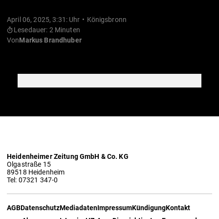
April 06, 2025, 3:31: Uhr
Königsbronn
Lesedauer: 2 Minuten
Von
Markus Brandhuber
Heidenheimer Zeitung GmbH & Co. KG
Olgastraße 15
89518 Heidenheim
Tel: 07321 347-0
AGB
Datenschutz
Mediadaten
Impressum
Kündigung
Kontakt