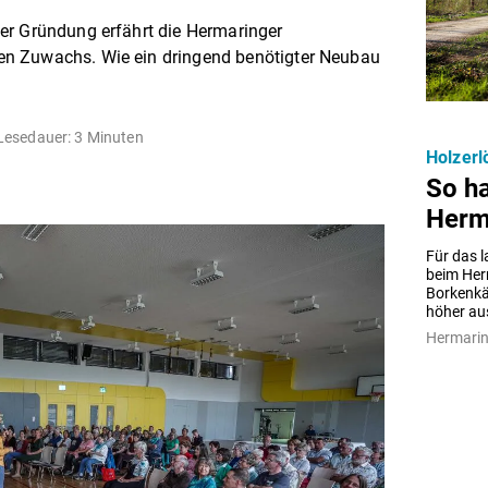
er Gründung erfährt die Hermaringer
n Zuwachs. Wie ein dringend benötigter Neubau
Lesedauer: 3 Minuten
Holzerl
So h
Herm
Für das l
beim Her
Borkenkäf
höher aus
Hermari