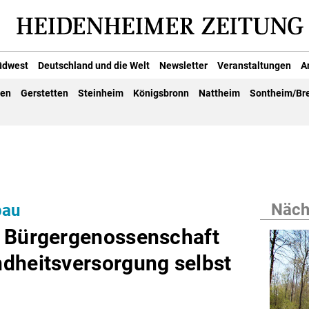
üdwest
Deutschland und die Welt
Newsletter
Veranstaltungen
A
gen
Gerstetten
Steinheim
Königsbronn
Nattheim
Sontheim/Br
Nächs
bau
r Bürgergenossenschaft
dheitsversorgung selbst