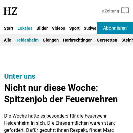
Abonnieren
Start
Lokales
Bilder
Videos
Sport
Südwest
Deutschland un
Alle
Heidenheim
Giengen
Herbrechtingen
Gerstetten
Stein
Unter uns
Nicht nur diese Woche:
Spitzenjob der Feuerwehren
Die Woche hatte es besonders für die Feuerwehr
Heidenheim in sich. Die Ehrenamtlichen waren stark
gefordert. Dafür gebührt ihnen Respekt, findet Marc