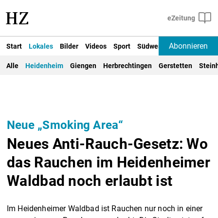
Abonnieren
Start
Lokales
Bilder
Videos
Sport
Südwest
Deutschland un
Alle
Heidenheim
Giengen
Herbrechtingen
Gerstetten
Stein
Neue „Smoking Area“
Neues Anti-Rauch-Gesetz: Wo
das Rauchen im Heidenheimer
Waldbad noch erlaubt ist
Im Heidenheimer Waldbad ist Rauchen nur noch in einer