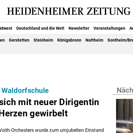
üdwest
Deutschland und die Welt
Newsletter
Veranstaltungen
A
gen
Gerstetten
Steinheim
Königsbronn
Nattheim
Sontheim/Br
Nächs
 Waldorfschule
sich mit neuer Dirigentin
 Herzen gewirbelt
Voith-Orchesters wurde zum umjubelten Einstand