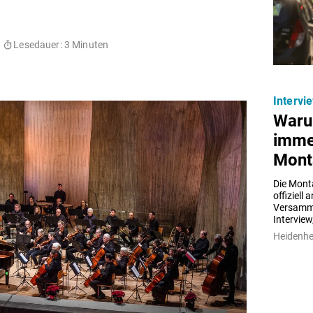
Lesedauer: 3 Minuten
Intervi
Waru
imme
Mont
Die Mont
offiziell
Versamml
Interview
Heidenh