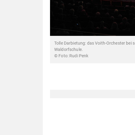
Tolle Darbietung: das Voith-Orchester bei
Waldorfschule.
© Foto: Rudi Penk