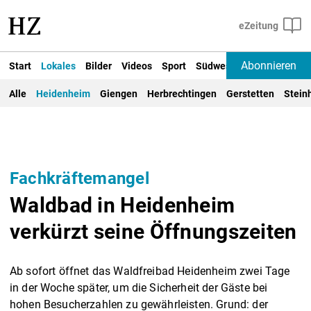
Abonnieren
Start
Lokales
Bilder
Videos
Sport
Südwest
Deutschland un
Alle
Heidenheim
Giengen
Herbrechtingen
Gerstetten
Stein
Fachkräftemangel
Waldbad in Heidenheim
verkürzt seine Öffnungszeiten
Ab sofort öffnet das Waldfreibad Heidenheim zwei Tage
in der Woche später, um die Sicherheit der Gäste bei
hohen Besucherzahlen zu gewährleisten. Grund: der