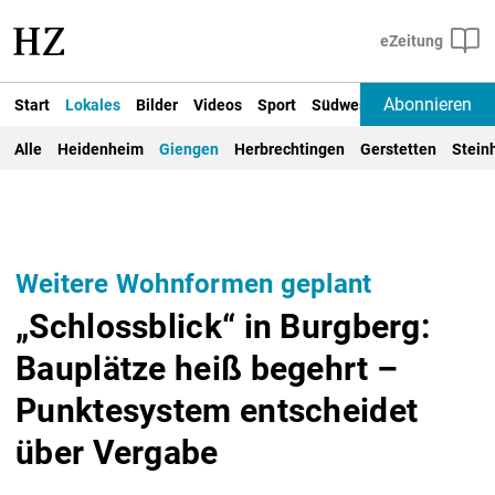
Abonnieren
Start
Lokales
Bilder
Videos
Sport
Südwest
Deutschland un
Alle
Heidenheim
Giengen
Herbrechtingen
Gerstetten
Stein
Weitere Wohnformen geplant
„Schlossblick“ in Burgberg:
Bauplätze heiß begehrt –
Punktesystem entscheidet
über Vergabe