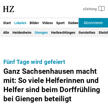
Abonnieren
Start
Lokales
Bilder
Videos
Sport
Südwest
Deutschland un
Alle
Heidenheim
Giengen
Herbrechtingen
Gerstetten
Stein
Fünf Tage wird gefeiert
Ganz Sachsenhausen macht
mit: So viele Helferinnen und
Helfer sind beim Dorffrühling
bei Giengen beteiligt