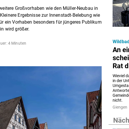
 weitere Großvorhaben wie den Müller-Neubau in
Kleinere Ergebnisse zur Innenstadt-Belebung wie
Für ein Vorhaben besonders für jüngeres Publikum
in wird größer.
Wildbad
uer: 4 Minuten
An e
schei
Rat d
Wieviel d
in der Un
Umgestal
Antworte
Gemeinde
nicht.
Giengen
Nächs