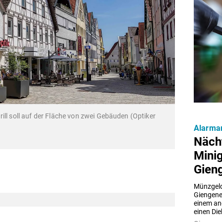
ill soll auf der Fläche von zwei Gebäuden (Optiker
Alarman
Nächt
Minig
Gien
Münzgeld
Giengener
einem and
einen Di