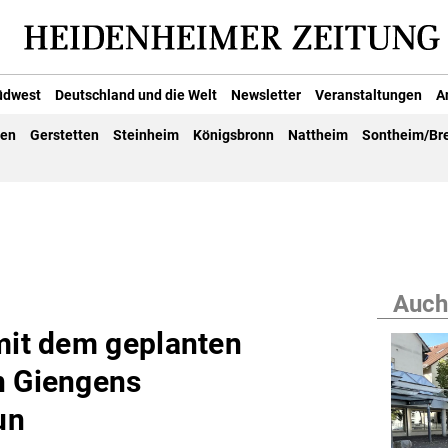
üdwest
Deutschland und die Welt
Newsletter
Veranstaltungen
A
gen
Gerstetten
Steinheim
Königsbronn
Nattheim
Sontheim/Br
Auch
 mit dem geplanten
n Giengens
un