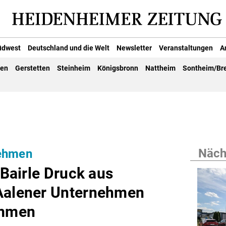
üdwest
Deutschland und die Welt
Newsletter
Veranstaltungen
A
gen
Gerstetten
Steinheim
Königsbronn
Nattheim
Sontheim/Br
Nächs
nehmen
 Bairle Druck aus
 Aalener Unternehmen
ommen