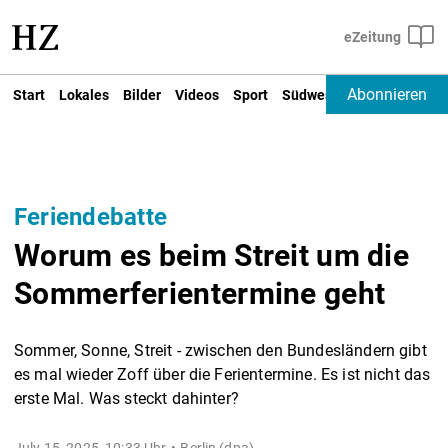
Abonnieren
Start
Lokales
Bilder
Videos
Sport
Südwest
Deutschland un
Feriendebatte
Worum es beim Streit um die
Sommerferientermine geht
Sommer, Sonne, Streit - zwischen den Bundesländern gibt
es mal wieder Zoff über die Ferientermine. Es ist nicht das
erste Mal. Was steckt dahinter?
July 15, 2025, 10:33 Uhr
Berlin (dpa) -