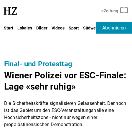
Abonnieren
Start
Lokales
Bilder
Videos
Sport
Südwest
Deutschland un
Final- und Protesttag
Wiener Polizei vor ESC-Finale:
Lage «sehr ruhig»
Die Sicherheitskräfte signalisieren Gelassenheit. Dennoch
ist das Gebiet um den ESC-Veranstaltungshalle eine
Hochsicherheitszone - nicht nur wegen einer
propalästinensischen Demonstration.