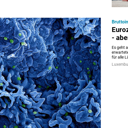
Bruttoi
Euro
- abe
Es geht a
erwartete
für alle 
Luxembur