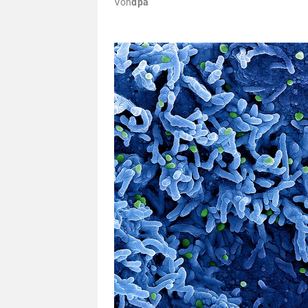
Von
dpa