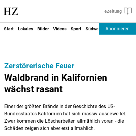
Abonnieren
Start
Lokales
Bilder
Videos
Sport
Südwest
Deutschland un
Zerstörerische Feuer
Waldbrand in Kalifornien
wächst rasant
Einer der größten Brände in der Geschichte des US-
Bundesstaates Kalifornien hat sich massiv ausgeweitet.
Zwar kommen die Löscharbeiten allmählich voran - die
Schäden zeigen sich aber erst allmählich.