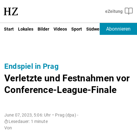
Abonnieren
Start
Lokales
Bilder
Videos
Sport
Südwest
Deutschland un
Endspiel in Prag
Verletzte und Festnahmen vor
Conference-League-Finale
June 07, 2023, 5:06: Uhr
Prag (dpa) -
Lesedauer: 1 minute
Von