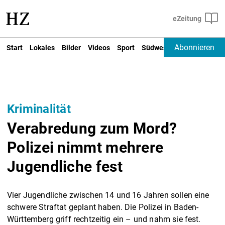
Abonnieren
Start
Lokales
Bilder
Videos
Sport
Südwest
Deutschland un
Kriminalität
Verabredung zum Mord?
Polizei nimmt mehrere
Jugendliche fest
Vier Jugendliche zwischen 14 und 16 Jahren sollen eine
schwere Straftat geplant haben. Die Polizei in Baden-
Württemberg griff rechtzeitig ein – und nahm sie fest.