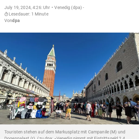
July 19, 2024, 4:26: Uhr
Venedig (dpa) -
Lesedauer: 1 Minute
Von
dpa
Touristen stehen auf dem Markusplatz mit Campanile (M) und
Dogenpalast (r). (zu dpa: «Venedig nimmt mit Eintrittsgeld 2,4