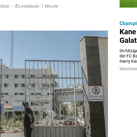
dpa) -
Lesedauer: 1 Minute
Champi
Kane
Galat
Im hitzig
der FC Ba
Harry Ka
München 